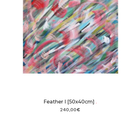
Feather I [50x40cm]
.
240,00
€