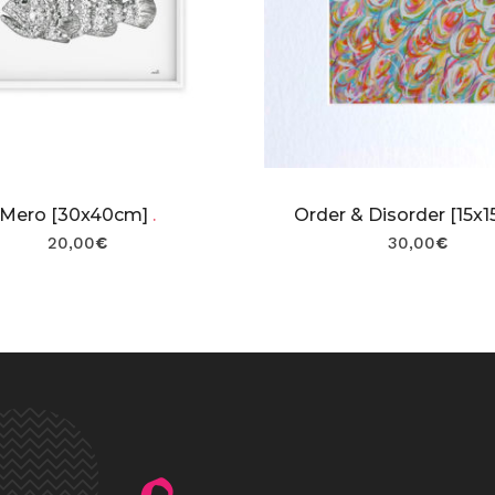
Mero [30x40cm]
.
Order & Disorder [15x
20,00
€
30,00
€