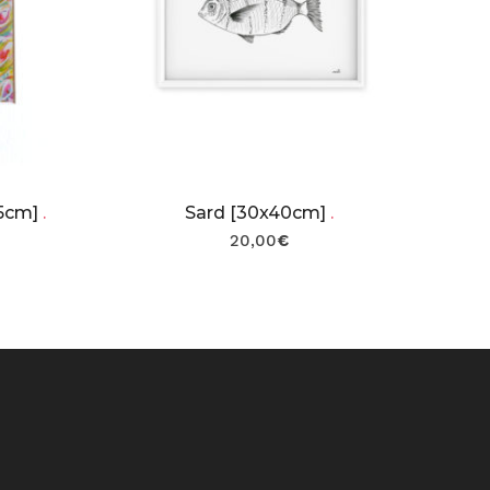
15cm]
.
Sard [30x40cm]
.
20,00
€