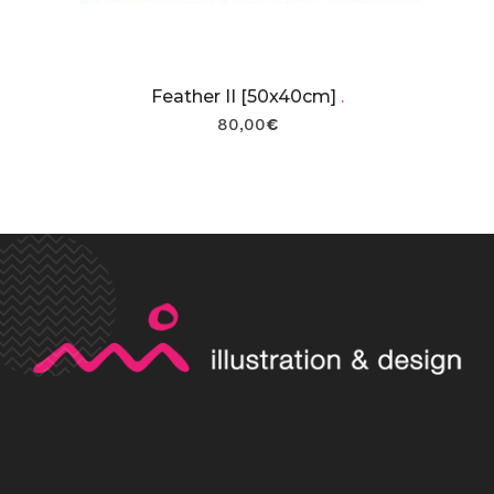
Feather II [50x40cm]
.
80,00
€